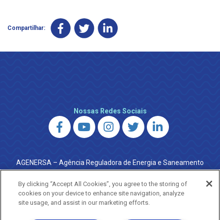
Compartilhar:
Nossas Redes Sociais
AGENERSA – Agência Reguladora de Energia e Saneamento
do Estado do Rio de Janeiro
0800 024 9040 · (21) 2332-6457 (WhatsApp) ·
By clicking “Accept All Cookies”, you agree to the storing of
ouvidoria@agenersa.rj.gov.br
/
ouvidoria.agenersa@gmail.com
cookies on your device to enhance site navigation, analyze
·
http://www.agenersa.rj.gov.br
site usage, and assist in our marketing efforts.