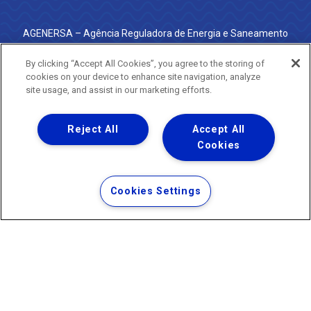
AGENERSA – Agência Reguladora de Energia e Saneamento
do Estado do Rio de Janeiro
0800 024 9040 · (21) 2332-6457 (WhatsApp) ·
By clicking “Accept All Cookies”, you agree to the storing of
ouvidoria@agenersa.rj.gov.br
/
ouvidoria.agenersa@gmail.com
cookies on your device to enhance site navigation, analyze
·
http://www.agenersa.rj.gov.br
site usage, and assist in our marketing efforts.
Reject All
Accept All
Cookies
Uma empresa
Copyright ® 2026 - Todos os Direitos Reservados.
Termos Gerais de Uso de Sites e Aplicativos
Cookies Settings
Política de Privacidade e Proteção de Dados