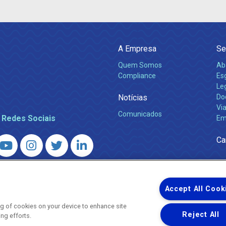
A Empresa
Se
Quem Somos
Ab
Compliance
Es
Leg
Notícias
Do
Via
Comunicados
 Redes Sociais
Em
Ca
 – Agência Reguladora de Energia e Saneamento do Estado do Rio d
WhatsApp) ·
ouvidoria@agenersa.rj.gov.br
/
ouvidoria.agenersa@gmail.
Accept All Cook
ing of cookies on your device to enhance site
Reject All
ing efforts.
Uma empresa