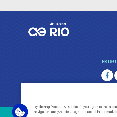
Nossas
AGENERSA
0800 024 9040 · (21) 2332-6457 (
By clicking “Accept All Cookies”, you agree to the stor
navigation, analyze site usage, and assist in our market