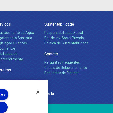
rviços
Sustentabilidade
astecimento de Água
Responsabilidade Social
gotamento Sanitário
Pol. de Inv. Social Privado
islação e Tarifas
Política de Sustentabilidade
cumentos
bilidade de
Contato
preendimento
Perguntas Frequentes
Canais de Relacionamento
rreiras
Denúncias de Fraudes
e Janeiro
com
·
http://www.agenersa.rj.gov.br
ies