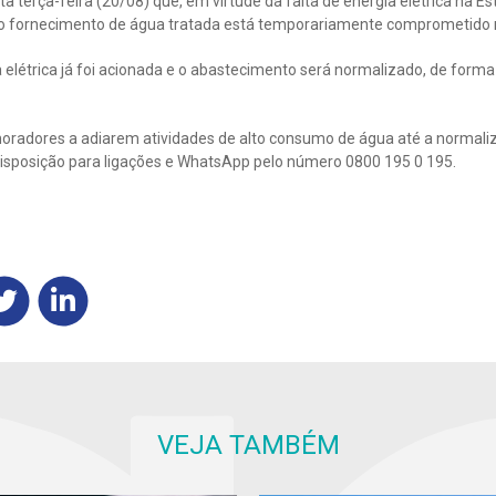
a terça-feira (20/08) que, em virtude da falta de energia elétrica na 
o fornecimento de água tratada está temporariamente comprometido n
 elétrica já foi acionada e o abastecimento será normalizado, de forma
moradores a adiarem atividades de alto consumo de água até a normali
isposição para ligações e WhatsApp pelo número 0800 195 0 195.
VEJA TAMBÉM