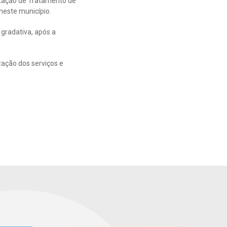
Estação de Tratamento de
este município.
 gradativa, após a
zação dos serviços e