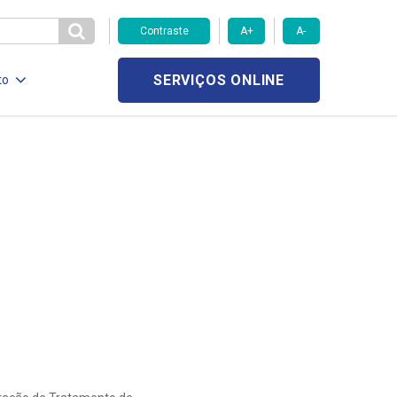
Contraste
A+
A-
SERVIÇOS ONLINE
to