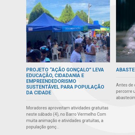
PROJETO “AÇÃO GONÇALO” LEVA
ABASTE
EDUCAÇÃO, CIDADANIA E
EMPREENDEDORISMO
Antes de 
SUSTENTÁVEL PARA POPULAÇÃO
percorre 
DA CIDADE
abastecim
Moradores aproveitam atividades gratuitas
neste sábado (4), no Barro Vermelho Com
muita animação e atividades gratuitas, a
população gonç...