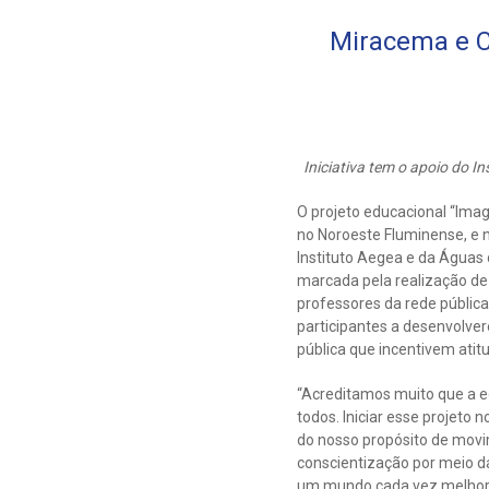
Miracema e C
Iniciativa tem o apoio do I
O projeto educacional “Im
no Noroeste Fluminense, e 
Instituto Aegea e da Águas d
marcada pela realização de
professores da rede pública
participantes a desenvolve
pública que incentivem atit
“Acreditamos muito que a e
todos. Iniciar esse projeto
do nosso propósito de movi
conscientização por meio d
um mundo cada vez melhor”,