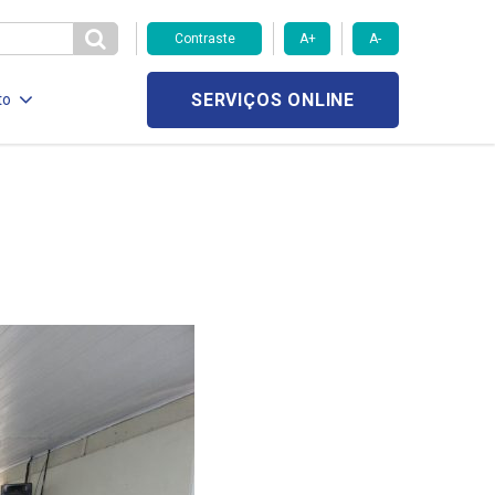
Contraste
A+
A-
SERVIÇOS ONLINE
to