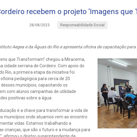
ordeiro recebem o projeto ‘Imagens que
Responsabilidade Social
28/08/2023
nstituto Aegea e da Águas do Rio e apresenta oficina de capacitação para
agens que Transformam” chegou a Miracema,
na cidade serrana de Cordeiro. Com apoio do
o Rio, a primeira etapa da iniciativa foi
 oficina pedagógica para cerca de 20
 desses municípios, capacitando os
rem com alunos campanhas de utilidade
udes positivas sobre a água.
ducação é a chave para transformar a vida de
 nos municípios onde atuamos vem ao encontro
mentar vidas. Estamos trabalhando a
as crianças, que são o futuro e a mudança para
 afirmou o diretor-superintendente da