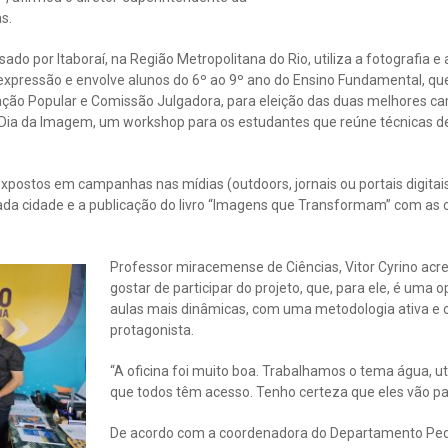
as.
assado por Itaboraí, na Região Metropolitana do Rio, utiliza a fotografia 
 expressão e envolve alunos do 6º ao 9º ano do Ensino Fundamental, qu
ção Popular e Comissão Julgadora, para eleição das duas melhores c
Dia da Imagem, um workshop para os estudantes que reúne técnicas de
xpostos em campanhas nas mídias (outdoors, jornais ou portais digitai
ada cidade e a publicação do livro “Imagens que Transformam” com as
Professor miracemense de Ciências, Vitor Cyrino acr
gostar de participar do projeto, que, para ele, é uma 
aulas mais dinâmicas, com uma metodologia ativa e o
protagonista.
“A oficina foi muito boa. Trabalhamos o tema água, 
que todos têm acesso. Tenho certeza que eles vão part
De acordo com a coordenadora do Departamento Ped