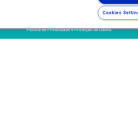
Uma empresa
Copyright ® 2026 - Todos os Direitos Reservados.
Cookies Settin
Termos Gerais de Uso de Sites e Aplicativos
Política de Privacidade e Proteção de Dados