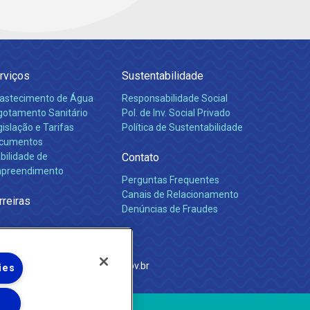
rviços
Sustentabilidade
astecimento de Água
Responsabilidade Social
gotamento Sanitário
Pol. de Inv. Social Privado
islação e Tarifas
Política de Sustentabilidade
cumentos
bilidade de
Contato
preendimento
Perguntas Frequentes
Canais de Relacionamento
rreiras
Denúncias de Fraudes
e Janeiro
com
·
http://www.agenersa.rj.gov.br
ies