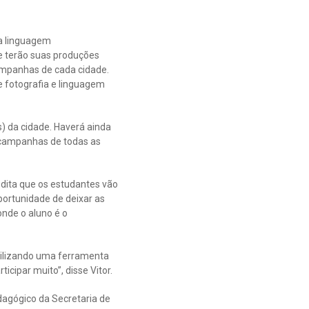
e a linguagem
e terão suas produções
ampanhas de cada cidade.
 fotografia e linguagem
s) da cidade. Haverá ainda
 campanhas de todas as
edita que os estudantes vão
oportunidade de deixar as
nde o aluno é o
utilizando uma ferramenta
icipar muito”, disse Vitor.
agógico da Secretaria de