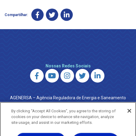
Compartilhar:
Nossas Redes Sociais
AGENERSA – Agência Reguladora de Energia e Saneamento
do Estado do Rio de Janeiro
0800 024 9040 · (21) 2332-6457 (WhatsApp) ·
By clicking “Accept All Cookies”, you agree to the storing of
ouvidoria@agenersa.rj.gov.br
/
ouvidoria.agenersa@gmail.com
cookies on your device to enhance site navigation, analyze
·
http://www.agenersa.rj.gov.br
site usage, and assist in our marketing efforts.