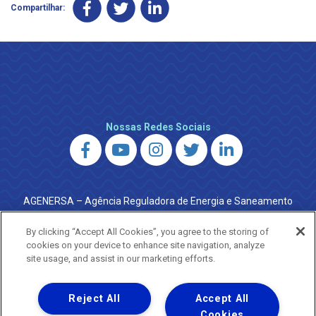
Compartilhar:
Nossas Redes Sociais
AGENERSA – Agência Reguladora de Energia e Saneamento
do Estado do Rio de Janeiro
0800 024 9040 · (21) 2332-6457 (WhatsApp) ·
By clicking “Accept All Cookies”, you agree to the storing of
ouvidoria@agenersa.rj.gov.br
/
ouvidoria.agenersa@gmail.com
cookies on your device to enhance site navigation, analyze
·
http://www.agenersa.rj.gov.br
site usage, and assist in our marketing efforts.
Reject All
Accept All
Cookies
Uma empresa