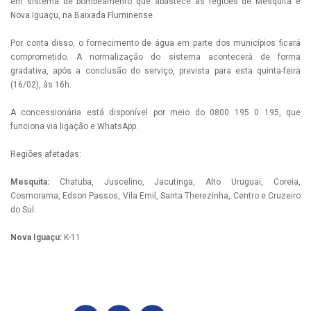
em sistema de bombeamento que abastece as regiões de Mesquita e
Nova Iguaçu, na Baixada Fluminense.
Por conta disso, o fornecimento de água em parte dos municípios ficará
comprometido. A normalização do sistema acontecerá de forma
gradativa, após a conclusão do serviço, prevista para esta quinta-feira
(16/02), às 16h.
A concessionária está disponível por meio do 0800 195 0 195, que
funciona via ligação e WhatsApp.
Regiões afetadas:
Mesquita:
Chatuba, Juscelino, Jacutinga, Alto Uruguai, Coreia,
Cosmorama, Edson Passos, Vila Emil, Santa Therezinha, Centro e Cruzeiro
do Sul.
Nova Iguaçu:
K-11