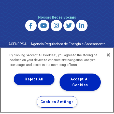
Nossas Redes Sociais
AGENERSA – Agência Reguladora de Energia e Saneamento
do Estado do Rio de Janeiro
0800 024 9040 · (21) 2332-6457 (WhatsApp) ·
By clicking “Accept All Cookies”, you agree to the storing of
ouvidoria@agenersa.rj.gov.br
/
ouvidoria.agenersa@gmail.com
cookies on your device to enhance site navigation, analyze
·
http://www.agenersa.rj.gov.br
site usage, and assist in our marketing efforts.
Reject All
Accept All
Cookies
Uma empresa
Copyright ® 2026 - Todos os Direitos Reservados.
Termos Gerais de Uso de Sites e Aplicativos
Cookies Settings
Política de Privacidade e Proteção de Dados