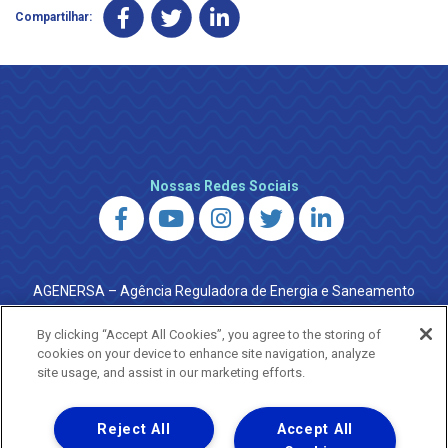
Compartilhar:
Nossas Redes Sociais
AGENERSA – Agência Reguladora de Energia e Saneamento
do Estado do Rio de Janeiro
0800 024 9040 · (21) 2332-6457 (WhatsApp) ·
By clicking “Accept All Cookies”, you agree to the storing of
ouvidoria@agenersa.rj.gov.br
/
ouvidoria.agenersa@gmail.com
cookies on your device to enhance site navigation, analyze
·
http://www.agenersa.rj.gov.br
site usage, and assist in our marketing efforts.
Reject All
Accept All