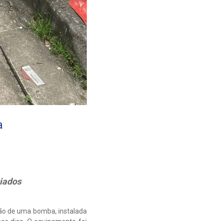
a
iados
ção de uma bomba, instalada