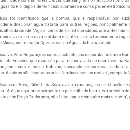
danificada com as fortes chuvas que atingiram o município nos últi
Águas do Rio, depois de ter ficado submerso e com o painel eletrônico t
icos foi identificado que a bomba, que é responsável por auxil
oderia direcionar água tratada para outras regiões, principalmente l
s altos da cidade. “Agora, cerca de 7,2 mil moradores, que antes não t
rneira, vivem uma nova realidade e contam com o fornecimento regul
an Miossi, coordenador Operacional da Águas do Rio na cidade.
ecutivo, Vitor Hugo, ações como a substituição da bomba no bairro Ban
e intervenções que mudarão para melhor a vida de quem vive na Ba
vançando com o nosso trabalho, buscando proporcionar cada vez
a. As obras são esperadas pelas famílias e isso no motiva”, completa V
nco de Areia, Gilberto da Silva, avalia a mudança na distribuição de 
a. “A água aqui, principalmente na parte alta do bairro, era precária d
esteve na Praça Pindorama, não faltou água e ninguém mais reclama”