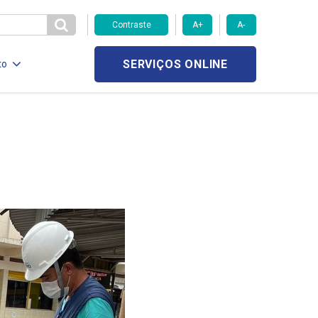
Contraste
A+
A-
SERVIÇOS ONLINE
to