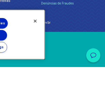
rreiras
Denúncias de Fraudes
e Janeiro
com
·
http://www.agenersa.rj.gov.br
ies
gs