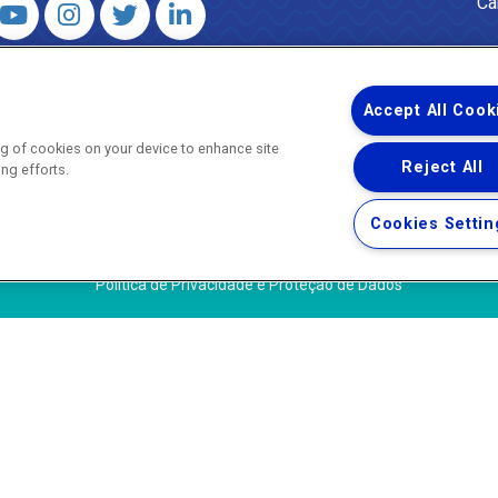
Ca
 – Agência Reguladora de Energia e Saneamento do Estado do Rio d
WhatsApp) ·
ouvidoria@agenersa.rj.gov.br
/
ouvidoria.agenersa@gmail.
Accept All Cook
ing of cookies on your device to enhance site
Reject All
ing efforts.
Uma empresa
Copyright ® 2026 - Todos os Direitos Reservados.
Cookies Settin
Termos Gerais de Uso de Sites e Aplicativos
Política de Privacidade e Proteção de Dados