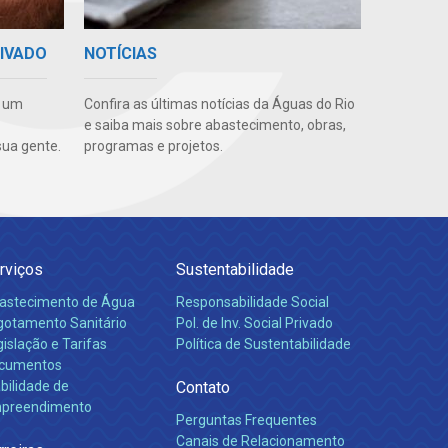
RIVADO
NOTÍCIAS
e um
Confira as últimas notícias da Águas do Rio
e saiba mais sobre abastecimento, obras,
ua gente.
programas e projetos.
rviços
Sustentabilidade
astecimento de Água
Responsabilidade Social
gotamento Sanitário
Pol. de Inv. Social Privado
islação e Tarifas
Política de Sustentabilidade
cumentos
bilidade de
Contato
preendimento
Perguntas Frequentes
Canais de Relacionamento