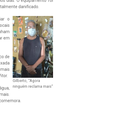
mos dias. O equipamento foi
otalmente danificado.
iar o
ocais
inham
ar em
co de
ixada
 mais
itor.
Gilberto, “Agora
ninguém reclama mais”
água,
emais.
, comemora.