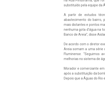
na Rua Pindorama, que foi 
substituído pela equipe da 
A partir de estudos técn
abastecimento do bairro, p
mais distantes e pontos mai
nenhuma gota d’água na to
Banco de Areia”, disse Aisl
De acordo com o diretor ex
Areia somam a uma série d
Fluminense. “Seguimos a
melhorias no sistema de águ
Morador e comerciante em Ba
após a substituição da bomb
Depois que a Águas do Rio 