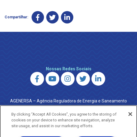
Compartilhar:
Nossas Redes Sociais
AGENERSA – Agência Reguladora de Energia e Saneamento
do Estado do Rio de Janeiro
0800 024 9040 · (21) 2332-6457 (WhatsApp) ·
By clicking “Accept All Cookies”, you agree to the storing of
ouvidoria@agenersa.rj.gov.br
/
ouvidoria.agenersa@gmail.com
cookies on your device to enhance site navigation, analyze
·
http://www.agenersa.rj.gov.br
site usage, and assist in our marketing efforts.