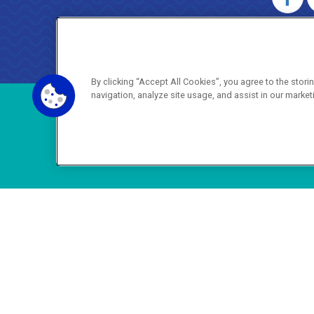
AGENERSA
0800 024 9040 · (21) 2332-6457 (
By clicking “Accept All Cookies”, you agree to the stor
navigation, analyze site usage, and assist in our market