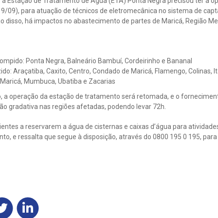
 a Estação de Tratamento de Água (ETA) Ponta Negra precisou ter a op
19/09), para atuação de técnicos de eletromecânica no sistema de cap
o disso, há impactos no abastecimento de partes de Maricá, Região Met
ompido: Ponta Negra, Balneário Bambuí, Cordeirinho e Bananal
o: Araçatiba, Caxito, Centro, Condado de Maricá, Flamengo, Colinas, I
Maricá, Mumbuca, Ubatiba e Zacarias
o, a operação da estação de tratamento será retomada, e o fornecimen
o gradativa nas regiões afetadas, podendo levar 72h.
ientes a reservarem a água de cisternas e caixas d’água para atividades 
to, e ressalta que segue à disposição, através do 0800 195 0 195, para 