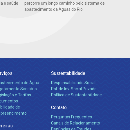
da e saúde
percorre um longo caminho pelo sistema de
abastecimento da Águas do Rio.
rviços
Sustentabilidade
astecimento de Água
Responsabilidade Social
gotamento Sanitário
Pol. de Inv. Social Privado
islação e Tarifas
Política de Sustentabilidade
cumentos
bilidade de
Contato
preendimento
Perguntas Frequentes
Canais de Relacionamento
rreiras
Denúncias de Fraudes