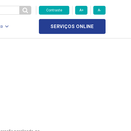
Contraste
A+
A-
SERVIÇOS ONLINE
to