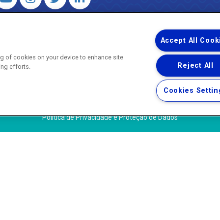
 – Agência Reguladora de Energia e Saneamento do Estado do Rio d
WhatsApp) ·
ouvidoria@agenersa.rj.gov.br
/
ouvidoria.agenersa@gmail.
Accept All Cook
ing of cookies on your device to enhance site
Reject All
ing efforts.
Uma empresa
Copyright ® 2026 - Todos os Direitos Reservados.
Cookies Settin
Termos Gerais de Uso de Sites e Aplicativos
Política de Privacidade e Proteção de Dados