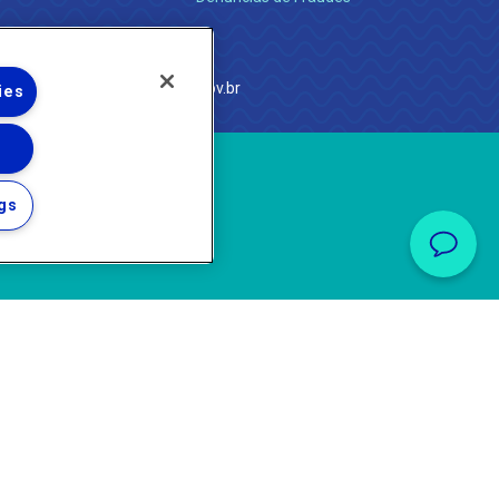
e Janeiro
com
·
http://www.agenersa.rj.gov.br
ies
gs