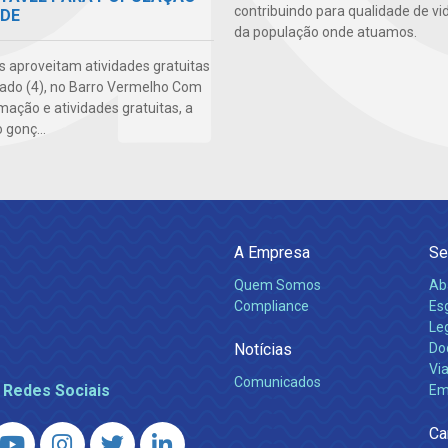
contribuindo para qualidade de vi
ADE
da população onde atuamos.
 aproveitam atividades gratuitas
ado (4), no Barro Vermelho Com
mação e atividades gratuitas, a
 gonç...
A Empresa
Se
Quem Somos
Ab
Compliance
Es
Leg
Notícias
Do
Via
Comunicados
 Redes Sociais
Em
Ca