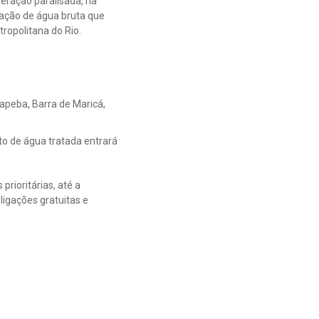
eração paralisada, na
tação de água bruta que
ropolitana do Rio.
tapeba, Barra de Maricá,
to de água tratada entrará
prioritárias, até a
ligações gratuitas e