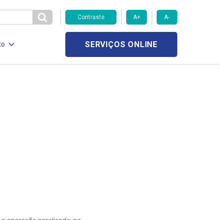
Contraste
A+
A-
SERVIÇOS ONLINE
to