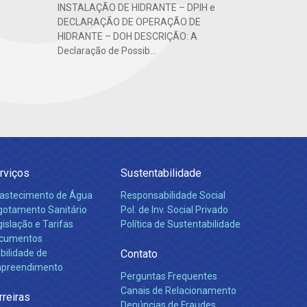
INSTALAÇÃO DE HIDRANTE – DPIH e
DECLARAÇÃO DE OPERAÇÃO DE
HIDRANTE – DOH DESCRIÇÃO: A
Declaração de Possib...
rviços
Sustentabilidade
astecimento de Água
Responsabilidade Social
gotamento Sanitário
Pol. de Inv. Social Privado
islação e Tarifas
Política de Sustentabilidade
cumentos
bilidade de
Contato
preendimento
Perguntas Frequentes
Canais de Relacionamento
rreiras
Denúncias de Fraudes