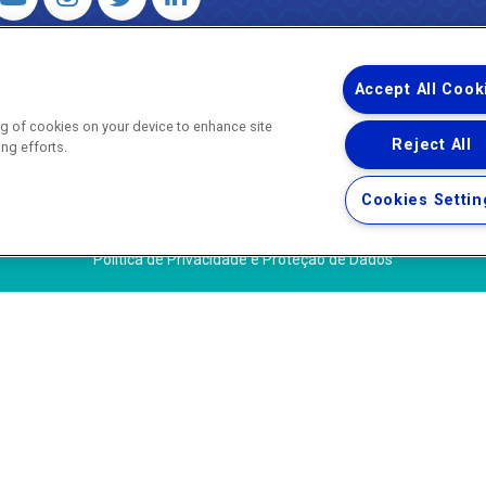
 – Agência Reguladora de Energia e Saneamento do Estado do Rio d
WhatsApp) ·
ouvidoria@agenersa.rj.gov.br
/
ouvidoria.agenersa@gmail.
Accept All Cook
ing of cookies on your device to enhance site
Reject All
ing efforts.
Uma empresa
Copyright ® 2026 - Todos os Direitos Reservados.
Cookies Settin
Termos Gerais de Uso de Sites e Aplicativos
Política de Privacidade e Proteção de Dados