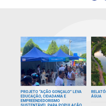
RELATÓ
PROJETO “AÇÃO GONÇALO” LEVA
ÁGUA
EDUCAÇÃO, CIDADANIA E
EMPREENDEDORISMO
SUSTENTÁVEL PARA POPULAÇÃO