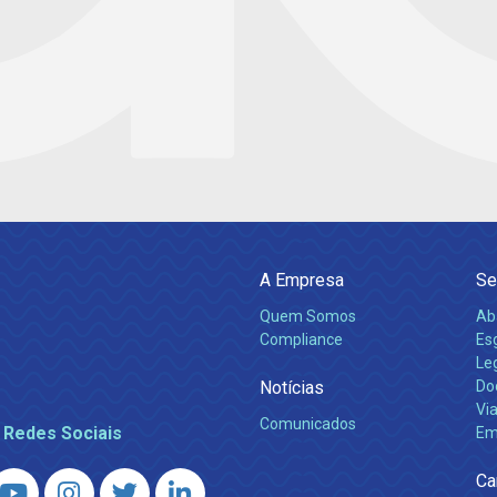
A Empresa
Se
Quem Somos
Ab
Compliance
Es
Leg
Notícias
Do
Via
Comunicados
 Redes Sociais
Em
Ca