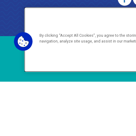
AGENERSA
0800 024 9040 · (21) 2332-6457 (
By clicking “Accept All Cookies”, you agree to the stor
navigation, analyze site usage, and assist in our market