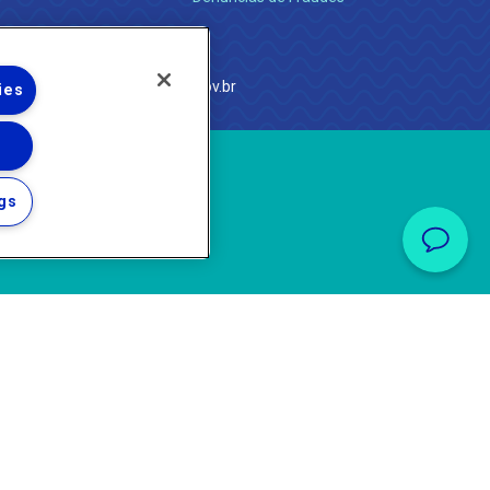
e Janeiro
com
·
http://www.agenersa.rj.gov.br
ies
gs