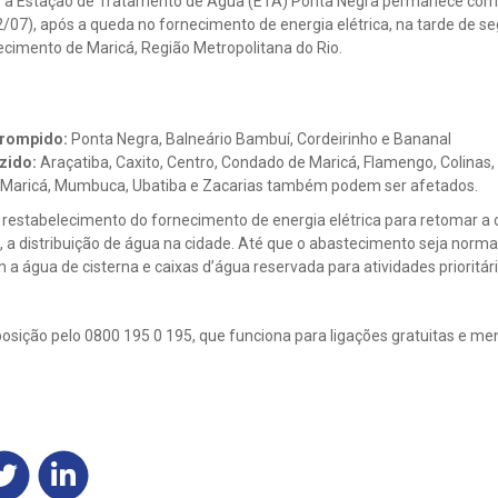
e a Estação de Tratamento de Água (ETA) Ponta Negra permanece com 
/07), após a queda no fornecimento de energia elétrica, na tarde de se
ecimento de Maricá, Região Metropolitana do Rio.
rrompido:
Ponta Negra, Balneário Bambuí, Cordeirinho e Bananal
zido:
Araçatiba, Caxito, Centro, Condado de Maricá, Flamengo, Colinas, 
 Maricá, Mumbuca, Ubatiba e Zacarias também podem ser afetados.
 restabelecimento do fornecimento de energia elétrica para retomar a
, a distribuição de água na cidade. Até que o abastecimento seja norma
 a água de cisterna e caixas d’água reservada para atividades prioritár
posição pelo 0800 195 0 195, que funciona para ligações gratuitas e m