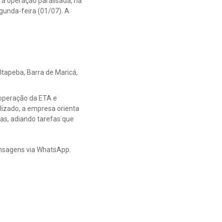
a operação paralisada, na
gunda-feira (01/07). A
Itapeba, Barra de Maricá,
 operação da ETA e
lizado, a empresa orienta
ias, adiando tarefas que
ensagens via WhatsApp.