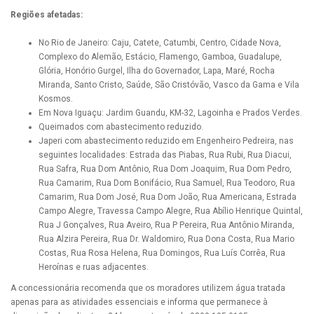
Regiões afetadas:
No Rio de Janeiro: Caju, Catete, Catumbi, Centro, Cidade Nova,
Complexo do Alemão, Estácio, Flamengo, Gamboa, Guadalupe,
Glória, Honório Gurgel, Ilha do Governador, Lapa, Maré, Rocha
Miranda, Santo Cristo, Saúde, São Cristóvão, Vasco da Gama e Vila
Kosmos.
Em Nova Iguaçu: Jardim Guandu, KM-32, Lagoinha e Prados Verdes.
Queimados com abastecimento reduzido.
Japeri com abastecimento reduzido em Engenheiro Pedreira, nas
seguintes localidades: Estrada das Piabas, Rua Rubi, Rua Diacui,
Rua Safra, Rua Dom Antônio, Rua Dom Joaquim, Rua Dom Pedro,
Rua Camarim, Rua Dom Bonifácio, Rua Samuel, Rua Teodoro, Rua
Camarim, Rua Dom José, Rua Dom João, Rua Americana, Estrada
Campo Alegre, Travessa Campo Alegre, Rua Abílio Henrique Quintal,
Rua J Gonçalves, Rua Aveiro, Rua P Pereira, Rua Antônio Miranda,
Rua Alzira Pereira, Rua Dr. Waldomiro, Rua Dona Costa, Rua Mario
Costas, Rua Rosa Helena, Rua Domingos, Rua Luís Corrêa, Rua
Heroínas e ruas adjacentes.
A concessionária recomenda que os moradores utilizem água tratada
apenas para as atividades essenciais e informa que permanece à