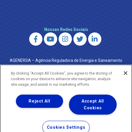
Nossas Redes Sociais
AGENERSA – Agência Reguladora de Energia e Saneamento
do Estado do Rio de Janeiro
0800 024 9040 · (21) 2332-6457 (WhatsApp) ·
By clicking “Accept All Cookies”, you agree to the storing of
ouvidoria@agenersa.rj.gov.br
/
ouvidoria.agenersa@gmail.com
cookies on your device to enhance site navigation, analyze
·
http://www.agenersa.rj.gov.br
site usage, and assist in our marketing efforts.
Reject All
Accept All
Cookies
Uma empresa
Copyright ® 2026 - Todos os Direitos Reservados.
Termos Gerais de Uso de Sites e Aplicativos
Cookies Settings
Política de Privacidade e Proteção de Dados