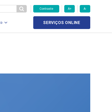
Contraste
A+
A-
SERVIÇOS ONLINE
to