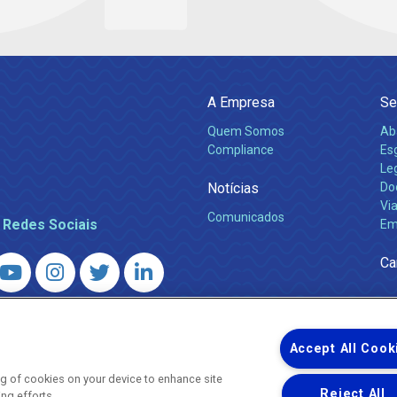
A Empresa
Se
Quem Somos
Ab
Compliance
Es
Leg
Notícias
Do
Via
Comunicados
 Redes Sociais
Em
Ca
 – Agência Reguladora de Energia e Saneamento do Estado do Rio d
WhatsApp) ·
ouvidoria@agenersa.rj.gov.br
/
ouvidoria.agenersa@gmail.
Accept All Cook
ing of cookies on your device to enhance site
Reject All
ing efforts.