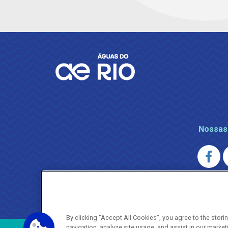
Nossas
AGENERSA
0800 024 9040 · (21) 2332-6457 (
By clicking “Accept All Cookies”, you agree to the stor
navigation, analyze site usage, and assist in our market