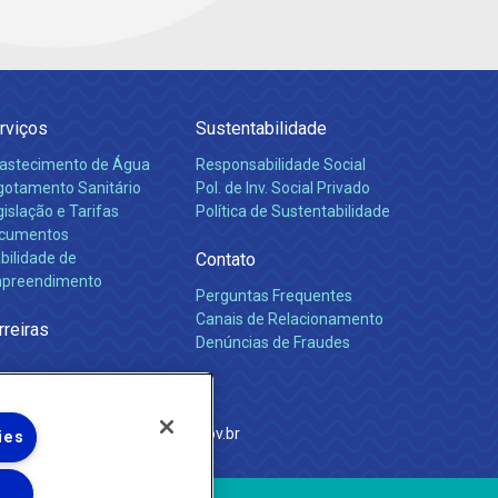
rviços
Sustentabilidade
astecimento de Água
Responsabilidade Social
gotamento Sanitário
Pol. de Inv. Social Privado
islação e Tarifas
Política de Sustentabilidade
cumentos
bilidade de
Contato
preendimento
Perguntas Frequentes
Canais de Relacionamento
rreiras
Denúncias de Fraudes
e Janeiro
com
·
http://www.agenersa.rj.gov.br
ies