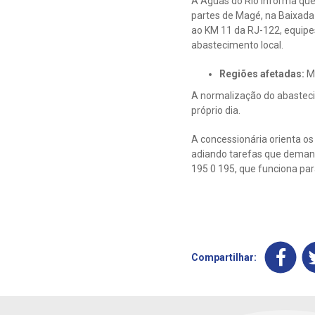
A Águas do Rio informa que
partes de Magé, na Baixad
ao KM 11 da RJ-122, equipes
abastecimento local.
Regiões afetadas:
M
A normalização do abastecim
próprio dia.
A concessionária orienta os 
adiando tarefas que demand
195 0 195, que funciona pa
Compartilhar: