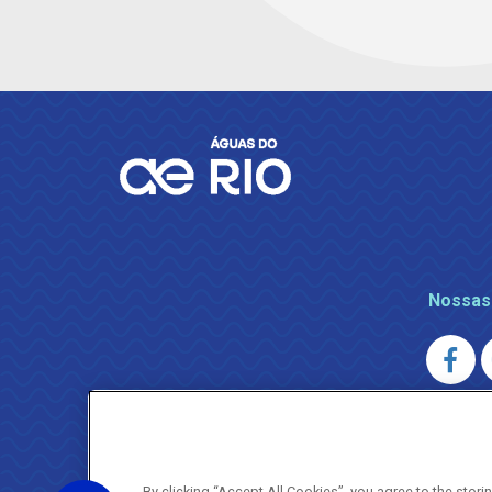
Nossas
AGENERSA
0800 024 9040 · (21) 2332-6457 (
By clicking “Accept All Cookies”, you agree to the stor