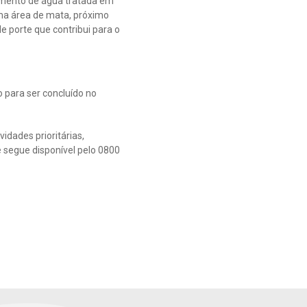
cimento de água tratada em
a área de mata, próximo
e porte que contribui para o
 para ser concluído no
idades prioritárias,
 segue disponível pelo 0800