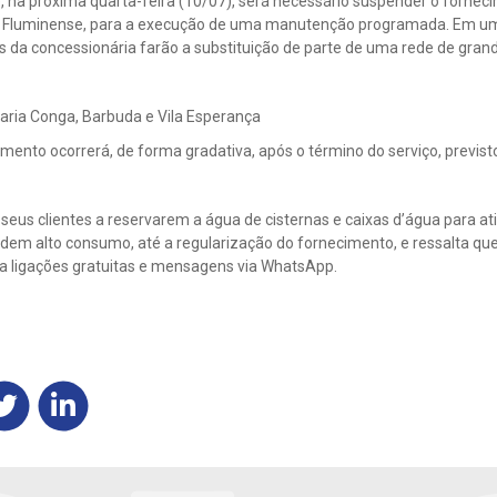
, na próxima quarta-feira (10/07), será necessário suspender o forne
a Fluminense, para a execução de uma manutenção programada. Em um
 da concessionária farão a substituição de parte de uma rede de grand
aria Conga, Barbuda e Vila Esperança
ento ocorrerá, de forma gradativa, após o término do serviço, previsto
seus clientes a reservarem a água de cisternas e caixas d’água para ativ
em alto consumo, até a regularização do fornecimento, e ressalta que
ra ligações gratuitas e mensagens via WhatsApp.