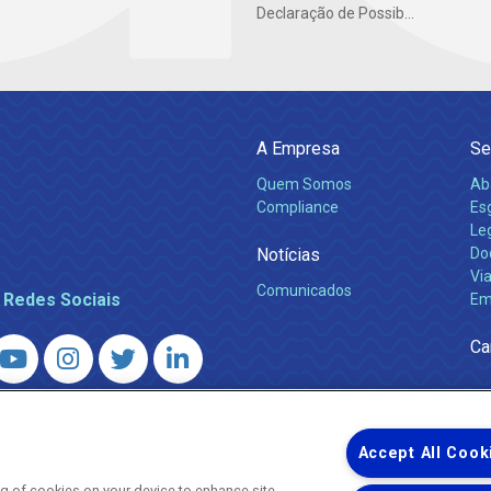
Declaração de Possib...
A Empresa
Se
Quem Somos
Ab
Compliance
Es
Leg
Notícias
Do
Via
Comunicados
 Redes Sociais
Em
Ca
 – Agência Reguladora de Energia e Saneamento do Estado do Rio d
WhatsApp) ·
ouvidoria@agenersa.rj.gov.br
/
ouvidoria.agenersa@gmail.
Accept All Cook
ing of cookies on your device to enhance site