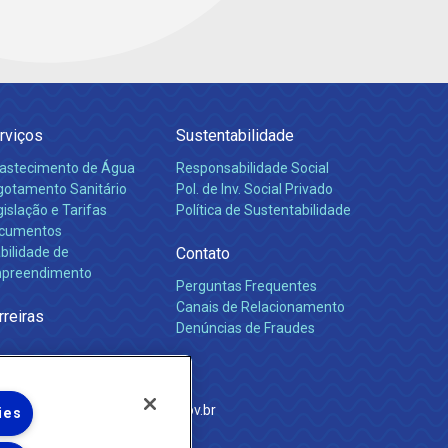
rviços
Sustentabilidade
astecimento de Água
Responsabilidade Social
gotamento Sanitário
Pol. de Inv. Social Privado
islação e Tarifas
Política de Sustentabilidade
cumentos
bilidade de
Contato
preendimento
Perguntas Frequentes
Canais de Relacionamento
rreiras
Denúncias de Fraudes
e Janeiro
com
·
http://www.agenersa.rj.gov.br
ies