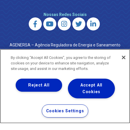
Nossas Redes Sociais
AGENERSA – Agência Reguladora de Energia e Saneamento
do Estado do Rio de Janeiro
0800 024 9040 · (21) 2332-6457 (WhatsApp) ·
By clicking “Accept All Cookies”, you agree to the storing of
ouvidoria@agenersa.rj.gov.br
/
ouvidoria.agenersa@gmail.com
cookies on your device to enhance site navigation, analyze
·
http://www.agenersa.rj.gov.br
site usage, and assist in our marketing efforts.
Reject All
Accept All
Cookies
Uma empresa
Copyright ® 2026 - Todos os Direitos Reservados.
Termos Gerais de Uso de Sites e Aplicativos
Cookies Settings
Política de Privacidade e Proteção de Dados