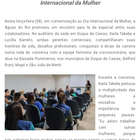
Internacional da Mulher
Nesta terça-feira (08), em comemoração ao Dia Internacional da Mulher, a
Águas do Rio promoveu um encontro para lá de especial entre suas
colaboradoras. No auditório da sede em Duque de Caxias, Karla Takebe e
Lucilla Barreto, ambas gerentes comerciais, compartilharam suas
histórias de vida, desafios profissionais, conquistas e dicas de carreira
numa roda de conversa com a equipe feminina da concessionária, que
atua na Baixada Fluminense, nos municípios de Duque de Caxias, Belford
Roxo, Magé e São João de Meriti.
Durante a conversa,
Karla Takebe pontuou
a multiplicidade das
mulheres e
ressaltou a
importância de
pequenas pausas.
“Eu adoro trabalhar
com outras
mulheres, porque
nós sabemos fazer muitas coisas ao mesmo tempo e somos donas de