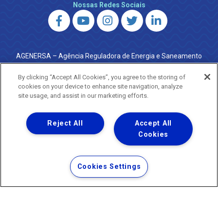
Nossas Redes Sociais
AGENERSA – Agência Reguladora de Energia e Saneamento
do Estado do Rio de Janeiro
0800 024 9040 · (21) 2332-6457 (WhatsApp) ·
By clicking “Accept All Cookies”, you agree to the storing of
ouvidoria@agenersa.rj.gov.br
/
ouvidoria.agenersa@gmail.com
cookies on your device to enhance site navigation, analyze
·
http://www.agenersa.rj.gov.br
site usage, and assist in our marketing efforts.
Reject All
Accept All
Cookies
Uma empresa
Copyright ® 2026 - Todos os Direitos Reservados.
Termos Gerais de Uso de Sites e Aplicativos
Cookies Settings
Política de Privacidade e Proteção de Dados