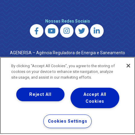
Nossas Redes Sociais
AGENERSA – Agência Reguladora de Energia e Saneamento
do Estado do Rio de Janeiro
0800 024 9040 · (21) 2332-6457 (WhatsApp) ·
By clicking “Accept All Cookies”, you agree to the storing of
ouvidoria@agenersa.rj.gov.br
/
ouvidoria.agenersa@gmail.com
cookies on your device to enhance site navigation, analyze
·
http://www.agenersa.rj.gov.br
site usage, and assist in our marketing efforts.
Reject All
Accept All
Cookies
Uma empresa
Copyright ® 2026 - Todos os Direitos Reservados.
Termos Gerais de Uso de Sites e Aplicativos
Cookies Settings
Política de Privacidade e Proteção de Dados