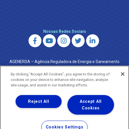
Nossas Redes Sociais
AGENERSA – Agência Reguladora de Energia e Saneamento
do Estado do Rio de Janeiro
0800 024 9040 · (21) 2332-6457 (WhatsApp) ·
By clicking “Accept All Cookies”, you agree to the storing of
ouvidoria@agenersa.rj.gov.br
/
ouvidoria.agenersa@gmail.com
cookies on your device to enhance site navigation, analyze
·
http://www.agenersa.rj.gov.br
site usage, and assist in our marketing efforts.
Reject All
Accept All
Cookies
Uma empresa
Copyright ® 2026 - Todos os Direitos Reservados.
Termos Gerais de Uso de Sites e Aplicativos
Cookies Settings