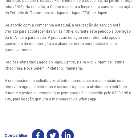
município de Japeri, Baixada Fluminense, será suspenso, na próxima terça-
feira (9/05). Na ocasião, a Cedae realizará a limpeza no canal de captação
da Estação de Tratamento de Água de Água (ETA) de Japeri.
De acordo com a companhia estadual, a realização do serviço está
prevista para acontecer das 8h às 13h e, durante este periodo a operação
da ETA ficará paralisada. A produção de água será retomada após a
conclusão da manutenção e o abastecimento será restabelecido
gradativamente.
Regiões afetadas: Lagoa do Sapo, Centro, Beira Rio, Virgem de Fátima,
Chacrinha, Nova Belém, Proletário, Planetária.
A concessionária solicita aos clientes comerciais e residenciais que
reservem água de cisternas e caixas d’água para atividades prioritárias
durante o período e ressalta que permanece à disposição pelo 0800 195 0
195, para ligação gratuita e mensagem via WhatsApp.
Compartilhar: