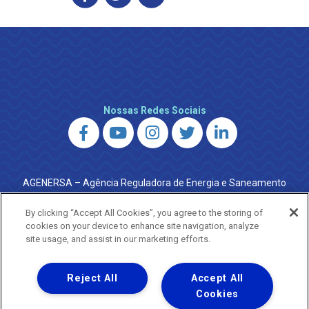
Nossas Redes Sociais
AGENERSA – Agência Reguladora de Energia e Saneamento
do Estado do Rio de Janeiro
0800 024 9040 · (21) 2332-6457 (WhatsApp) ·
By clicking “Accept All Cookies”, you agree to the storing of
ouvidoria@agenersa.rj.gov.br
/
ouvidoria.agenersa@gmail.com
cookies on your device to enhance site navigation, analyze
·
http://www.agenersa.rj.gov.br
site usage, and assist in our marketing efforts.
Reject All
Accept All
Cookies
Uma empresa
Copyright ® 2026 - Todos os Direitos Reservados.