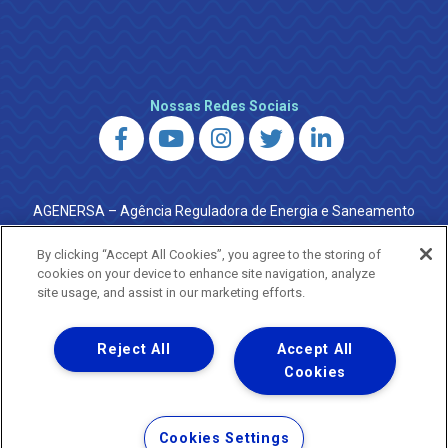
Nossas Redes Sociais
AGENERSA – Agência Reguladora de Energia e Saneamento
do Estado do Rio de Janeiro
0800 024 9040 · (21) 2332-6457 (WhatsApp) ·
By clicking “Accept All Cookies”, you agree to the storing of
ouvidoria@agenersa.rj.gov.br
/
ouvidoria.agenersa@gmail.com
cookies on your device to enhance site navigation, analyze
·
http://www.agenersa.rj.gov.br
site usage, and assist in our marketing efforts.
Reject All
Accept All
Cookies
Uma empresa
Copyright ® 2026 - Todos os Direitos Reservados.
Termos Gerais de Uso de Sites e Aplicativos
Cookies Settings