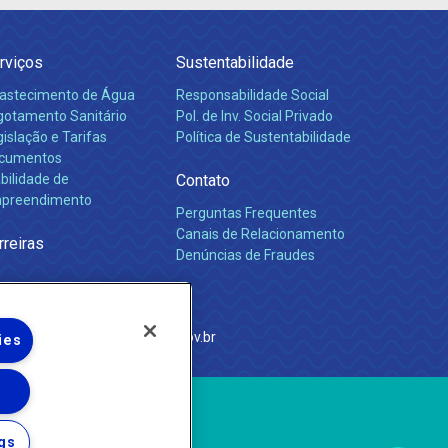
rviços
Sustentabilidade
astecimento de Água
Responsabilidade Social
gotamento Sanitário
Pol. de Inv. Social Privado
islação e Tarifas
Política de Sustentabilidade
cumentos
bilidade de
Contato
preendimento
Perguntas Frequentes
Canais de Relacionamento
rreiras
Denúncias de Fraudes
e Janeiro
com
·
http://www.agenersa.rj.gov.br
ies
gs