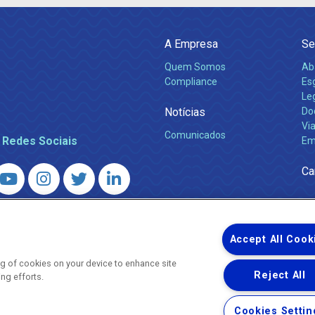
A Empresa
Se
Quem Somos
Ab
Compliance
Es
Leg
Notícias
Do
Via
Comunicados
 Redes Sociais
Em
Ca
 – Agência Reguladora de Energia e Saneamento do Estado do Rio d
WhatsApp) ·
ouvidoria@agenersa.rj.gov.br
/
ouvidoria.agenersa@gmail.
Accept All Cook
ing of cookies on your device to enhance site
Reject All
ing efforts.
Uma empresa
Copyright ® 2026 - Todos os Direitos Reservados.
Cookies Settin