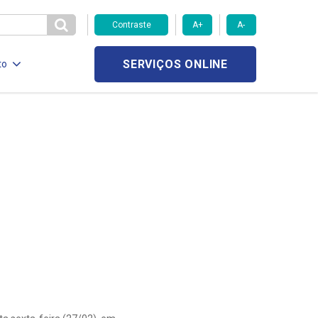
Contraste
A+
A-
SERVIÇOS ONLINE
to