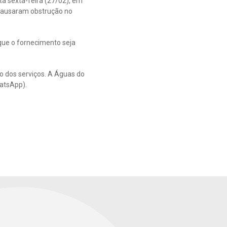
a sexta-feira (27/02), em
 causaram obstrução no
que o fornecimento seja
o dos serviços. A Águas do
atsApp).