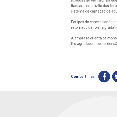
A Águas do Rio informa que
Itaocara, em razão das fort
sistema de captação de águ
Equipes da concessionária a
retomado de forma gradativ
A empresa orienta os morad
Rio agradece a compreensão
Compartilhar: