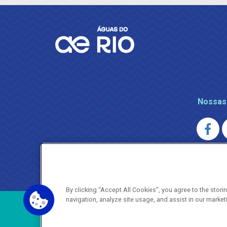
Nossas
AGENERSA
0800 024 9040 · (21) 2332-6457 (
By clicking “Accept All Cookies”, you agree to the stor
navigation, analyze site usage, and assist in our market