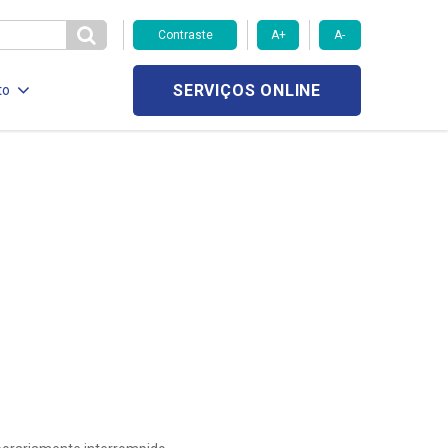
Contraste
A+
A-
SERVIÇOS ONLINE
to