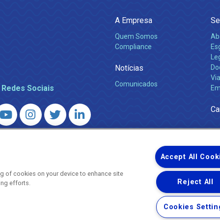
A Empresa
Se
Quem Somos
Ab
Compliance
Es
Leg
Notícias
Do
Via
Comunicados
 Redes Sociais
Em
Ca
 – Agência Reguladora de Energia e Saneamento do Estado do Rio d
WhatsApp) ·
ouvidoria@agenersa.rj.gov.br
/
ouvidoria.agenersa@gmail.
Accept All Cook
ing of cookies on your device to enhance site
Reject All
ing efforts.
Uma empresa
Copyright ® 2026 - Todos os Direitos Reservados.
Cookies Settin