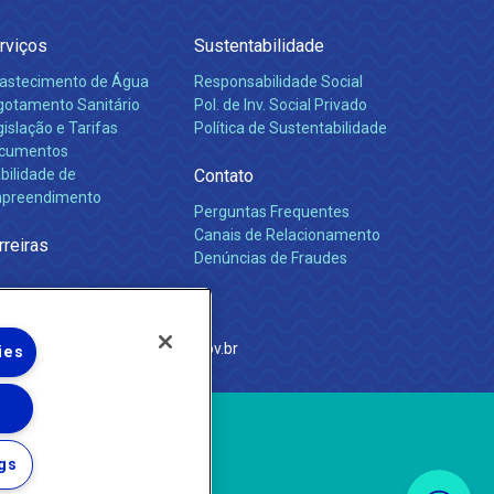
rviços
Sustentabilidade
astecimento de Água
Responsabilidade Social
gotamento Sanitário
Pol. de Inv. Social Privado
islação e Tarifas
Política de Sustentabilidade
cumentos
bilidade de
Contato
preendimento
Perguntas Frequentes
Canais de Relacionamento
rreiras
Denúncias de Fraudes
e Janeiro
com
·
http://www.agenersa.rj.gov.br
ies
gs