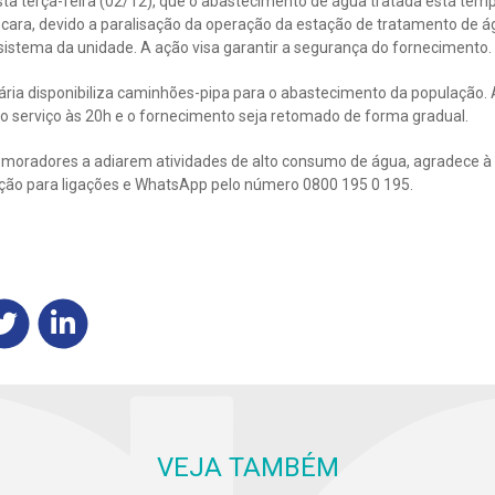
sta terça-feira (02/12), que o abastecimento de água tratada está te
taocara, devido a paralisação da operação da estação de tratamento de ág
sistema da unidade. A ação visa garantir a segurança do fornecimento.
ria disponibiliza caminhões-pipa para o abastecimento da população. A
do serviço às 20h e o fornecimento seja retomado de forma gradual.
s moradores a adiarem atividades de alto consumo de água, agradece 
ição para ligações e WhatsApp pelo número 0800 195 0 195.
VEJA TAMBÉM