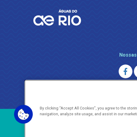
Nossas
AGENERSA
0800 024 9040 · (21) 2332-6457 (
By clicking “Accept All Cookies”, you agree to the stor
navigation, analyze site usage, and assist in our market