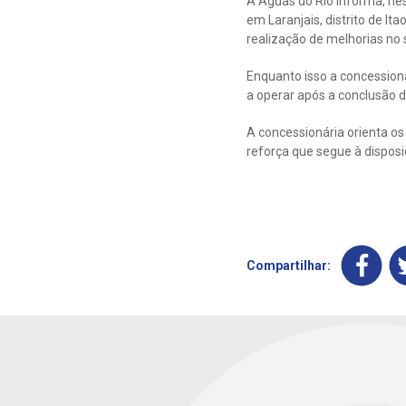
A Águas do Rio informa, ne
em Laranjais, distrito de I
realização de melhorias no 
Enquanto isso a concessioná
a operar após a conclusão 
A concessionária orienta o
reforça que segue à dispos
Compartilhar: