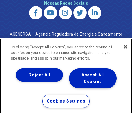
Nossas Redes Sociais
AGENERSA – Agência Reguladora de Energia e Saneamento
do Estado do Rio de Janeiro
0800 024 9040 · (21) 2332-6457 (WhatsApp) ·
By clicking “Accept All Cookies”, you agree to the storing of
ouvidoria@agenersa.rj.gov.br
/
ouvidoria.agenersa@gmail.com
cookies on your device to enhance site navigation, analyze
·
http://www.agenersa.rj.gov.br
site usage, and assist in our marketing efforts.
Reject All
Accept All
Cookies
Uma empresa
Copyright ® 2026 - Todos os Direitos Reservados.
Termos Gerais de Uso de Sites e Aplicativos
Cookies Settings
Política de Privacidade e Proteção de Dados