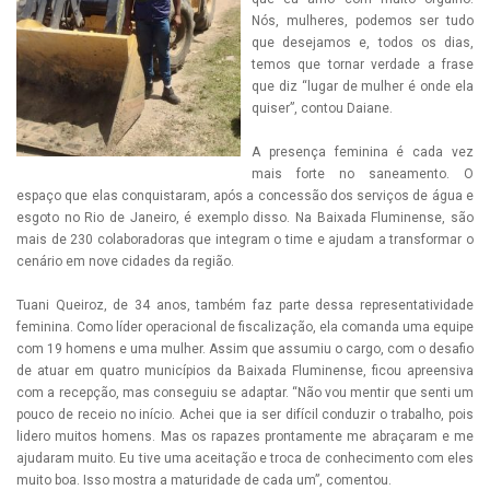
Nós, mulheres, podemos ser tudo
que desejamos e, todos os dias,
temos que tornar verdade a frase
que diz “lugar de mulher é onde ela
quiser”, contou Daiane.
A presença feminina é cada vez
mais forte no saneamento. O
espaço que elas conquistaram, após a concessão dos serviços de água e
esgoto no Rio de Janeiro, é exemplo disso. Na Baixada Fluminense, são
mais de 230 colaboradoras que integram o time e ajudam a transformar o
cenário em nove cidades da região.
Tuani Queiroz, de 34 anos, também faz parte dessa representatividade
feminina. Como líder operacional de fiscalização, ela comanda uma equipe
com 19 homens e uma mulher. Assim que assumiu o cargo, com o desafio
de atuar em quatro municípios da Baixada Fluminense, ficou apreensiva
com a recepção, mas conseguiu se adaptar. “Não vou mentir que senti um
pouco de receio no início. Achei que ia ser difícil conduzir o trabalho, pois
lidero muitos homens. Mas os rapazes prontamente me abraçaram e me
ajudaram muito. Eu tive uma aceitação e troca de conhecimento com eles
muito boa. Isso mostra a maturidade de cada um”, comentou.