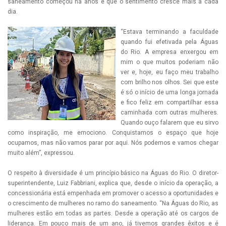
saneamento começou há anos e que o sentimento cresce mais a cada
dia.
“Estava terminando a faculdade
quando fui efetivada pela Águas
do Rio. A empresa enxergou em
mim o que muitos poderiam não
ver e, hoje, eu faço meu trabalho
com brilho nos olhos. Sei que este
é só o início de uma longa jornada
e fico feliz em compartilhar essa
caminhada com outras mulheres.
Quando ouço falarem que eu sirvo
como inspiração, me emociono. Conquistamos o espaço que hoje
ocupamos, mas não vamos parar por aqui. Nós podemos e vamos chegar
muito além”, expressou.
O respeito à diversidade é um princípio básico na Águas do Rio. O diretor-
superintendente, Luiz Fabbriani, explica que, desde o início da operação, a
concessionária está empenhada em promover o acesso a oportunidades e
o crescimento de mulheres no ramo do saneamento. “Na Águas do Rio, as
mulheres estão em todas as partes. Desde a operação até os cargos de
liderança. Em pouco mais de um ano, já tivemos grandes êxitos e é