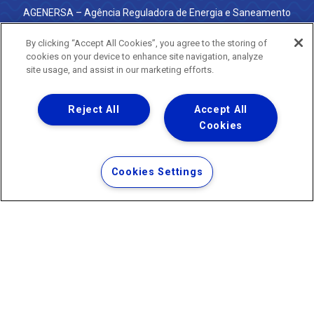
AGENERSA – Agência Reguladora de Energia e Saneamento
do Estado do Rio de Janeiro
0800 024 9040 · (21) 2332-6457 (WhatsApp) ·
By clicking “Accept All Cookies”, you agree to the storing of
ouvidoria@agenersa.rj.gov.br
/
ouvidoria.agenersa@gmail.com
cookies on your device to enhance site navigation, analyze
·
http://www.agenersa.rj.gov.br
site usage, and assist in our marketing efforts.
Reject All
Accept All
Cookies
Uma empresa
Copyright ® 2026 - Todos os Direitos Reservados.
Termos Gerais de Uso de Sites e Aplicativos
Cookies Settings
Política de Privacidade e Proteção de Dados