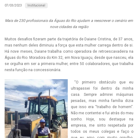
Institucional
07/03/2023
Mais de 230 profissionais da Águas do Rio ajudam a reescrever o cenário em
nove cidades da região
Muitos desafios fizeram parte da trajetória de Daiane Cristina, de 37 anos,
mas nenhum deles diminuiu a força que esta mulher carrega dentro de si.
Há nove meses, Daiane trabalha como operadora de retroescavadeira na
Águas do Rio. Moradora do Km 32, em Nova Iguaçu, desde que nasceu, ela
se orgulha em ser a primeira mulher, entre 50 colaboradores, que trabalha
nesta função na concessionária.
“O primeiro obstáculo que eu
ultrapassei foi dentro da minha
casa. Sempre admirei máquinas
pesadas, mas minha família dizia
que isso era “trabalho de homem”.
Não me contentei e fui atrás do meu
sonho. Hoje, sou destaque na
empresa, me sinto respeitada por
todos os meus colegas e faço o
que eu amo com muito orgulho.