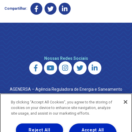
Compartilhar:
Nossas Redes Sociais
AGENERSA – Agência Reguladora de Energia e Saneamento
do Estado do Rio de Janeiro
0800 024 9040 · (21) 2332-6457 (WhatsApp) ·
By clicking “Accept All Cookies”, you agree to the storing of
ouvidoria@agenersa.rj.gov.br
/
ouvidoria.agenersa@gmail.com
cookies on your device to enhance site navigation, analyze
·
http://www.agenersa.rj.gov.br
site usage, and assist in our marketing efforts.
Reject All
Accept All