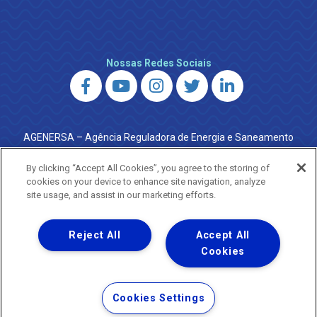
Nossas Redes Sociais
AGENERSA – Agência Reguladora de Energia e Saneamento
do Estado do Rio de Janeiro
0800 024 9040 · (21) 2332-6457 (WhatsApp) ·
By clicking “Accept All Cookies”, you agree to the storing of
ouvidoria@agenersa.rj.gov.br
/
ouvidoria.agenersa@gmail.com
cookies on your device to enhance site navigation, analyze
·
http://www.agenersa.rj.gov.br
site usage, and assist in our marketing efforts.
Reject All
Accept All
Cookies
Uma empresa
Copyright ® 2026 - Todos os Direitos Reservados.
Termos Gerais de Uso de Sites e Aplicativos
Cookies Settings
Política de Privacidade e Proteção de Dados