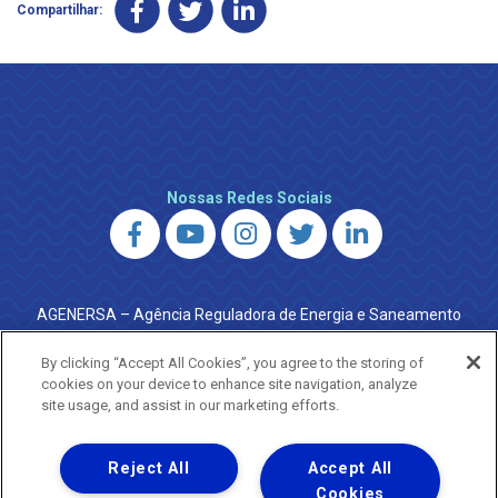
Compartilhar:
Nossas Redes Sociais
AGENERSA – Agência Reguladora de Energia e Saneamento
do Estado do Rio de Janeiro
0800 024 9040 · (21) 2332-6457 (WhatsApp) ·
By clicking “Accept All Cookies”, you agree to the storing of
ouvidoria@agenersa.rj.gov.br
/
ouvidoria.agenersa@gmail.com
cookies on your device to enhance site navigation, analyze
·
http://www.agenersa.rj.gov.br
site usage, and assist in our marketing efforts.
Reject All
Accept All
Cookies
Uma empresa