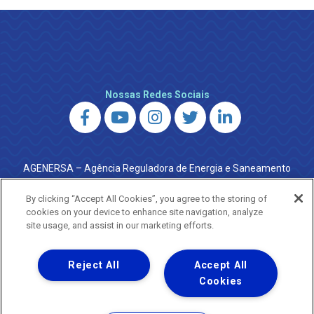
Nossas Redes Sociais
AGENERSA – Agência Reguladora de Energia e Saneamento
do Estado do Rio de Janeiro
0800 024 9040 · (21) 2332-6457 (WhatsApp) ·
By clicking “Accept All Cookies”, you agree to the storing of
ouvidoria@agenersa.rj.gov.br
/
ouvidoria.agenersa@gmail.com
cookies on your device to enhance site navigation, analyze
·
http://www.agenersa.rj.gov.br
site usage, and assist in our marketing efforts.
Reject All
Accept All
Cookies
Uma empresa
Copyright ® 2026 - Todos os Direitos Reservados.