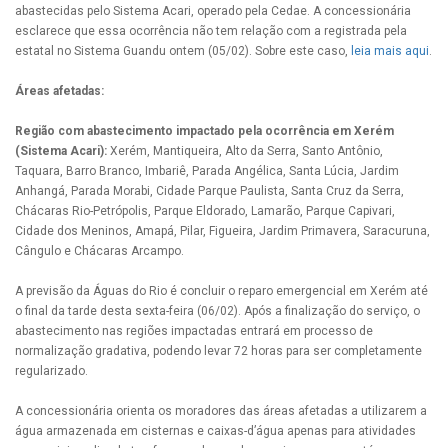
abastecidas pelo Sistema Acari, operado pela Cedae. A concessionária
esclarece que essa ocorrência não tem relação com a registrada pela
estatal no Sistema Guandu ontem (05/02). Sobre este caso,
leia mais aqui
.
Áreas afetadas:
Região com abastecimento impactado pela ocorrência em Xerém
(Sistema Acari):
Xerém, Mantiqueira, Alto da Serra, Santo Antônio,
Taquara, Barro Branco, Imbariê, Parada Angélica, Santa Lúcia, Jardim
Anhangá, Parada Morabi, Cidade Parque Paulista, Santa Cruz da Serra,
Chácaras Rio-Petrópolis, Parque Eldorado, Lamarão, Parque Capivari,
Cidade dos Meninos, Amapá, Pilar, Figueira, Jardim Primavera, Saracuruna,
Cângulo e Chácaras Arcampo.
A previsão da Águas do Rio é concluir o reparo emergencial em Xerém até
o final da tarde desta sexta-feira (06/02). Após a finalização do serviço, o
abastecimento nas regiões impactadas entrará em processo de
normalização gradativa, podendo levar 72 horas para ser completamente
regularizado.
A concessionária orienta os moradores das áreas afetadas a utilizarem a
água armazenada em cisternas e caixas-d’água apenas para atividades