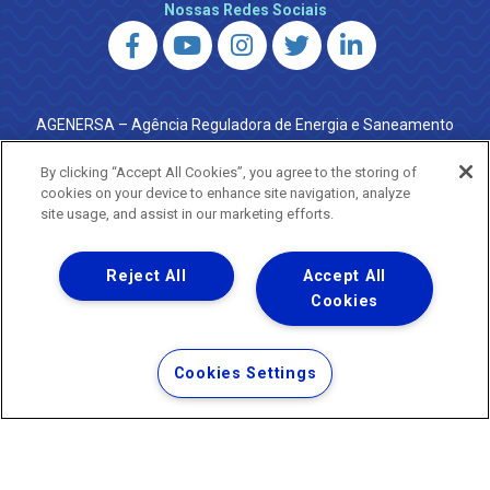
Nossas Redes Sociais
AGENERSA – Agência Reguladora de Energia e Saneamento
do Estado do Rio de Janeiro
0800 024 9040 · (21) 2332-6457 (WhatsApp) ·
By clicking “Accept All Cookies”, you agree to the storing of
ouvidoria@agenersa.rj.gov.br
/
ouvidoria.agenersa@gmail.com
cookies on your device to enhance site navigation, analyze
·
http://www.agenersa.rj.gov.br
site usage, and assist in our marketing efforts.
Reject All
Accept All
Cookies
Uma empresa
Copyright ® 2026 - Todos os Direitos Reservados.
Termos Gerais de Uso de Sites e Aplicativos
Cookies Settings
Política de Privacidade e Proteção de Dados