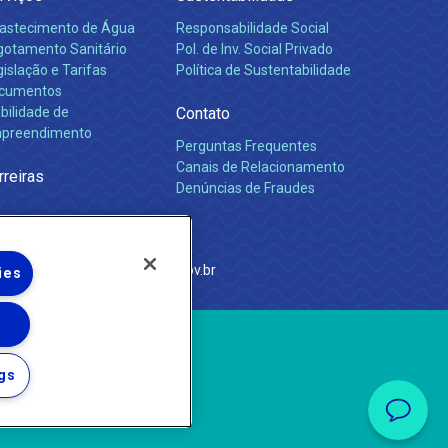
astecimento de Água
Responsabilidade Social
gotamento Sanitário
Pol. de Inv. Social Privado
islação e Tarifas
Política de Sustentabilidade
cumentos
bilidade de
Contato
preendimento
Perguntas Frequentes
Canais de Relacionamento
rreiras
Denúncias de Fraudes
e Janeiro
com
·
http://www.agenersa.rj.gov.br
ies
gs