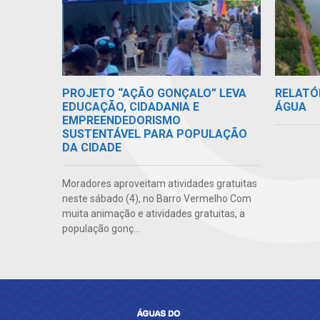
RELATÓ
PROJETO “AÇÃO GONÇALO” LEVA
ÁGUA
EDUCAÇÃO, CIDADANIA E
EMPREENDEDORISMO
SUSTENTÁVEL PARA POPULAÇÃO
DA CIDADE
Moradores aproveitam atividades gratuitas
neste sábado (4), no Barro Vermelho Com
muita animação e atividades gratuitas, a
população gonç...