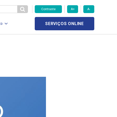
Contraste
A+
A-
SERVIÇOS ONLINE
to