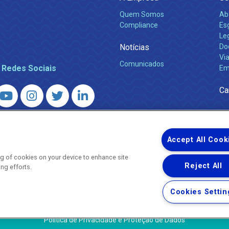
Quem Somos
Ab
Compliance
Es
Leg
Notícias
Do
Via
Comunicados
 Redes Sociais
Em
Ca
 – Agência Reguladora de Energia e Saneamento do Estado do Rio d
WhatsApp) ·
ouvidoria@agenersa.rj.gov.br
/
ouvidoria.agenersa@gmail.
Accept All Cook
ing of cookies on your device to enhance site
Reject All
ing efforts.
Uma empresa
Copyright ® 2026 - Todos os Direitos Reservados.
Cookies Settin
Termos Gerais de Uso de Sites e Aplicativos
Política de Privacidade e Proteção de Dados