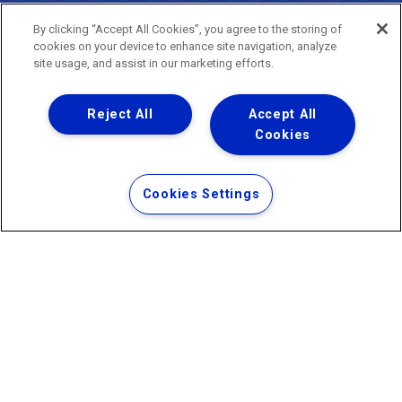
do Estado do Rio de Janeiro
0800 024 9040 · (21) 2332-6457 (WhatsApp) ·
By clicking “Accept All Cookies”, you agree to the storing of
ouvidoria@agenersa.rj.gov.br
/
ouvidoria.agenersa@gmail.com
cookies on your device to enhance site navigation, analyze
·
http://www.agenersa.rj.gov.br
site usage, and assist in our marketing efforts.
Reject All
Accept All
Cookies
Uma empresa
Copyright ® 2026 - Todos os Direitos Reservados.
Termos Gerais de Uso de Sites e Aplicativos
Cookies Settings
Política de Privacidade e Proteção de Dados