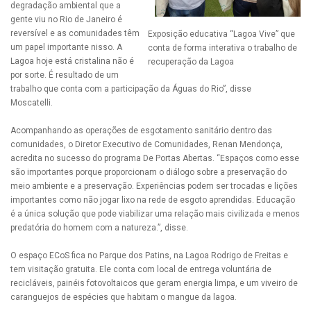
degradação ambiental que a
gente viu no Rio de Janeiro é
reversível e as comunidades têm
Exposição educativa “Lagoa Vive” que
um papel importante nisso. A
conta de forma interativa o trabalho de
Lagoa hoje está cristalina não é
recuperação da Lagoa
por sorte. É resultado de um
trabalho que conta com a participação da Águas do Rio”, disse
Moscatelli.
Acompanhando as operações de esgotamento sanitário dentro das
comunidades, o Diretor Executivo de Comunidades, Renan Mendonça,
acredita no sucesso do programa De Portas Abertas. “Espaços como esse
são importantes porque proporcionam o diálogo sobre a preservação do
meio ambiente e a preservação. Experiências podem ser trocadas e lições
importantes como não jogar lixo na rede de esgoto aprendidas. Educação
é a única solução que pode viabilizar uma relação mais civilizada e menos
predatória do homem com a natureza.”, disse.
O espaço ECoS fica no Parque dos Patins, na Lagoa Rodrigo de Freitas e
tem visitação gratuita. Ele conta com local de entrega voluntária de
recicláveis, painéis fotovoltaicos que geram energia limpa, e um viveiro de
caranguejos de espécies que habitam o mangue da lagoa.