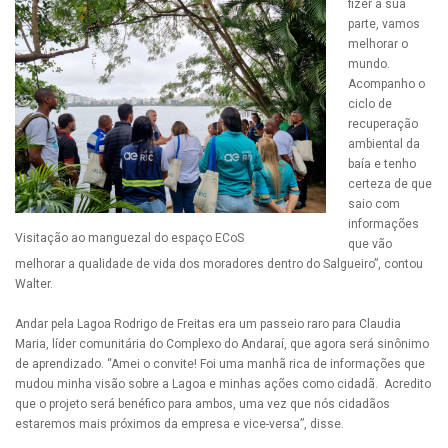
fizer a sua
parte, vamos
melhorar o
mundo.
Acompanho o
ciclo de
recuperação
ambiental da
baía e tenho
certeza de que
saio com
informações
Visitação ao manguezal do espaço ECoS
que vão
melhorar a qualidade de vida dos moradores dentro do Salgueiro”, contou
Walter.
Andar pela Lagoa Rodrigo de Freitas era um passeio raro para Claudia
Maria, líder comunitária do Complexo do Andaraí, que agora será sinônimo
de aprendizado. “Amei o convite! Foi uma manhã rica de informações que
mudou minha visão sobre a Lagoa e minhas ações como cidadã. Acredito
que o projeto será benéfico para ambos, uma vez que nós cidadãos
estaremos mais próximos da empresa e vice-versa”, disse.