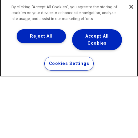
0800 024 9040 · (21) 2332-6457 (WhatsApp) ·
By clicking “Accept All Cookies”, you agree to the storing of
ouvidoria@agenersa.rj.gov.br
/
ouvidoria.agenersa@gmail.com
cookies on your device to enhance site navigation, analyze
·
http://www.agenersa.rj.gov.br
site usage, and assist in our marketing efforts.
Reject All
Accept All
Cookies
Uma empresa
Copyright ® 2026 - Todos os Direitos Reservados.
Termos Gerais de Uso de Sites e Aplicativos
Cookies Settings
Política de Privacidade e Proteção de Dados