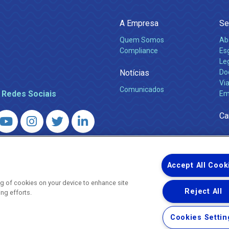
A Empresa
Se
Quem Somos
Ab
Compliance
Es
Leg
Notícias
Do
Via
Comunicados
 Redes Sociais
Em
Ca
 – Agência Reguladora de Energia e Saneamento do Estado do Rio d
WhatsApp) ·
ouvidoria@agenersa.rj.gov.br
/
ouvidoria.agenersa@gmail.
Accept All Cook
ing of cookies on your device to enhance site
Reject All
ing efforts.
Uma empresa
Copyright ® 2026 - Todos os Direitos Reservados.
Cookies Settin