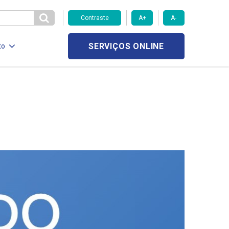
Contraste
A+
A-
SERVIÇOS ONLINE
to