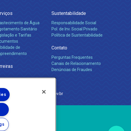
rviços
Sustentabilidade
astecimento de Água
Responsabilidade Social
gotamento Sanitário
Pol. de Inv. Social Privado
islação e Tarifas
Política de Sustentabilidade
cumentos
bilidade de
Contato
preendimento
Perguntas Frequentes
Canais de Relacionamento
rreiras
Denúncias de Fraudes
e Janeiro
com
·
http://www.agenersa.rj.gov.br
ies
gs