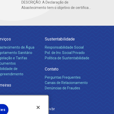
DESCRIÇÃO: A Declaração de
Abastecimento tem o objetivo de certifica...
rviços
Sustentabilidade
astecimento de Água
Responsabilidade Social
gotamento Sanitário
Pol. de Inv. Social Privado
islação e Tarifas
Política de Sustentabilidade
cumentos
bilidade de
Contato
preendimento
Perguntas Frequentes
Canais de Relacionamento
rreiras
Denúncias de Fraudes
e Janeiro
com
·
http://www.agenersa.rj.gov.br
ies