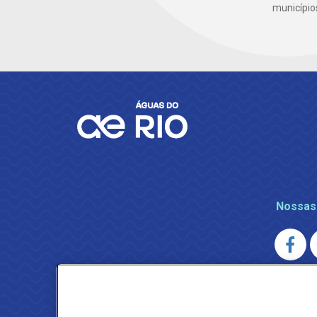
município
Nossas
AGENERSA
0800 024 9040 · (21) 2332-6457 (