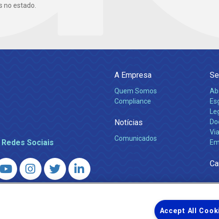
s no estado.
A Empresa
Se
Quem Somos
Ab
Compliance
Es
Leg
Notícias
Do
Via
Comunicados
 Redes Sociais
Em
Ca
 – Agência Reguladora de Energia e Saneamento do Estado do Rio d
WhatsApp) ·
ouvidoria@agenersa.rj.gov.br
/
ouvidoria.agenersa@gmail.
Accept All Cook