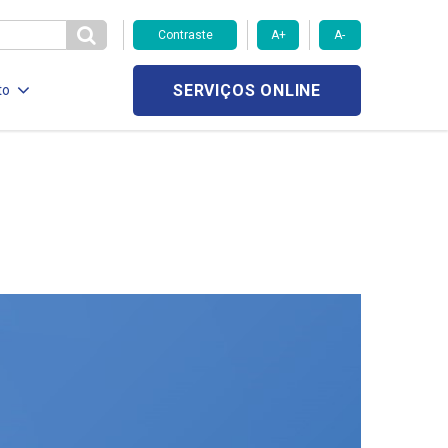
Contraste
A+
A-
SERVIÇOS ONLINE
to