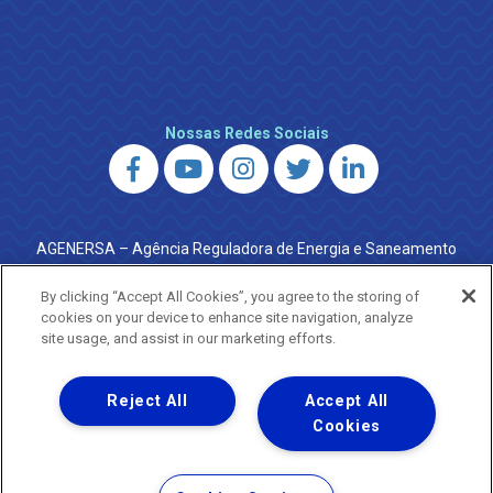
Nossas Redes Sociais
AGENERSA – Agência Reguladora de Energia e Saneamento
do Estado do Rio de Janeiro
0800 024 9040 · (21) 2332-6457 (WhatsApp) ·
By clicking “Accept All Cookies”, you agree to the storing of
ouvidoria@agenersa.rj.gov.br
/
ouvidoria.agenersa@gmail.com
cookies on your device to enhance site navigation, analyze
·
http://www.agenersa.rj.gov.br
site usage, and assist in our marketing efforts.
Reject All
Accept All
Cookies
Uma empresa
Copyright ® 2026 - Todos os Direitos Reservados.
Termos Gerais de Uso de Sites e Aplicativos