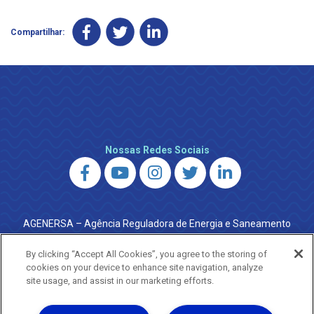
Compartilhar:
Nossas Redes Sociais
AGENERSA – Agência Reguladora de Energia e Saneamento
do Estado do Rio de Janeiro
0800 024 9040 · (21) 2332-6457 (WhatsApp) ·
By clicking “Accept All Cookies”, you agree to the storing of
ouvidoria@agenersa.rj.gov.br
/
ouvidoria.agenersa@gmail.com
cookies on your device to enhance site navigation, analyze
·
http://www.agenersa.rj.gov.br
site usage, and assist in our marketing efforts.