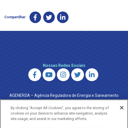
Compartilhar:
Nossas Redes Sociais
AGENERSA – Agência Reguladora de Energia e Saneamento
do Estado do Rio de Janeiro
0800 024 9040 · (21) 2332-6457 (WhatsApp) ·
By clicking “Accept All Cookies”, you agree to the storing of
ouvidoria@agenersa.rj.gov.br
/
ouvidoria.agenersa@gmail.com
cookies on your device to enhance site navigation, analyze
·
http://www.agenersa.rj.gov.br
site usage, and assist in our marketing efforts.