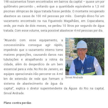
198 vazamentos foram encontrados em bairros da capital – quase um por
quilômetro percorrido -, evitando que a quantidade equivalente a 1,5 mil
piscinas olímpicas de água tratada fosse perdida. O montante recuperado
abastece as casas de 100 mil pessoas por mês. Exemplo disso foi um
vazamento encontrado na rua Figueiredo Magalhães, em Copacabana,
onde, por mais de dois meses, se perdeu 10 litros por segundo de água
tratada. Com esse volume, seria possível abastecer 4 mil pessoas por dia.
“Atuando com esse equipamento, a
concessionária consegue agir rápido,
impedindo que o vazamento interno tome
maiores proporções, causando danos nas
tubulações e atrapalhando a rotina da
cidade, além do desperdício de um bem
essencial para a vida. No Rio de Janeiro, as
equipes operacionais irão percorrer os 4 mil
Sinval Andrade
km de extensão de rede que formam o
sistema de abastecimento de água da
capital”, explica o diretor superintendente da Águas do Rio na capital,
Sinval Andrade.
Plano contra perdas