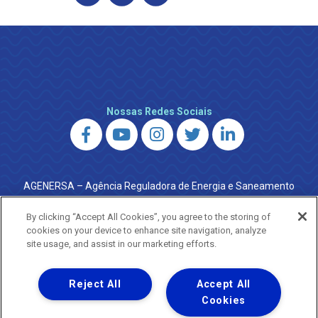
Nossas Redes Sociais
AGENERSA – Agência Reguladora de Energia e Saneamento
do Estado do Rio de Janeiro
0800 024 9040 · (21) 2332-6457 (WhatsApp) ·
By clicking “Accept All Cookies”, you agree to the storing of
ouvidoria@agenersa.rj.gov.br
/
ouvidoria.agenersa@gmail.com
cookies on your device to enhance site navigation, analyze
·
http://www.agenersa.rj.gov.br
site usage, and assist in our marketing efforts.
Reject All
Accept All
Cookies
Uma empresa
Copyright ® 2026 - Todos os Direitos Reservados.