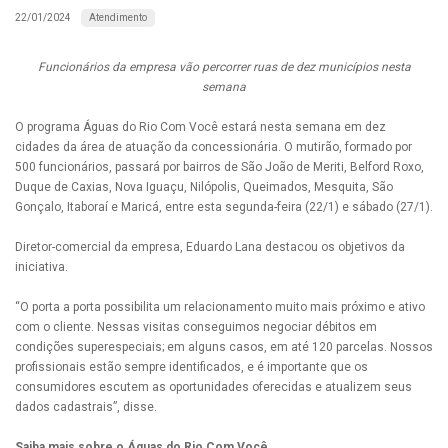
Atendimento
22/01/2024
Funcionários da empresa vão percorrer ruas de dez municípios nesta
semana
O programa Águas do Rio Com Você estará nesta semana em dez
cidades da área de atuação da concessionária. O mutirão, formado por
500 funcionários, passará por bairros de São João de Meriti, Belford Roxo,
Duque de Caxias, Nova Iguaçu, Nilópolis, Queimados, Mesquita, São
Gonçalo, Itaboraí e Maricá, entre esta segunda-feira (22/1) e sábado (27/1).
Diretor-comercial da empresa, Eduardo Lana destacou os objetivos da
iniciativa.
“O porta a porta possibilita um relacionamento muito mais próximo e ativo
com o cliente. Nessas visitas conseguimos negociar débitos em
condições superespeciais; em alguns casos, em até 120 parcelas. Nossos
profissionais estão sempre identificados, e é importante que os
consumidores escutem as oportunidades oferecidas e atualizem seus
dados cadastrais”, disse.
Saiba mais sobre o Águas do Rio Com Você