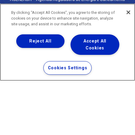
do Estado do Rio de Janeiro
0800 024 9040 · (21) 2332-6457 (WhatsApp) ·
By clicking “Accept All Cookies”, you agree to the storing of
ouvidoria@agenersa.rj.gov.br
/
ouvidoria.agenersa@gmail.com
cookies on your device to enhance site navigation, analyze
·
http://www.agenersa.rj.gov.br
site usage, and assist in our marketing efforts.
Reject All
Accept All
Cookies
Uma empresa
Copyright ® 2026 - Todos os Direitos Reservados.
Termos Gerais de Uso de Sites e Aplicativos
Cookies Settings
Política de Privacidade e Proteção de Dados