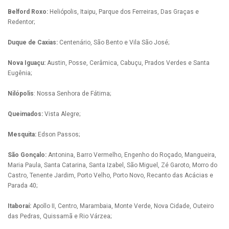
Belford Roxo:
Heliópolis, Itaipu, Parque dos Ferreiras, Das Graças e
Redentor;
Duque de Caxias:
Centenário, São Bento e Vila São José;
Nova Iguaçu:
Austin, Posse, Cerâmica, Cabuçu, Prados Verdes e Santa
Eugênia;
Nilópolis
: Nossa Senhora de Fátima;
Queimados:
Vista Alegre;
Mesquita:
Edson Passos;
São Gonçalo:
Antonina, Barro Vermelho, Engenho do Roçado, Mangueira,
Maria Paula, Santa Catarina, Santa Izabel, São Miguel, Zé Garoto, Morro do
Castro, Tenente Jardim, Porto Velho, Porto Novo, Recanto das Acácias e
Parada 40;
Itaboraí:
Apollo II, Centro, Marambaia, Monte Verde, Nova Cidade, Outeiro
das Pedras, Quissamã e Rio Várzea;