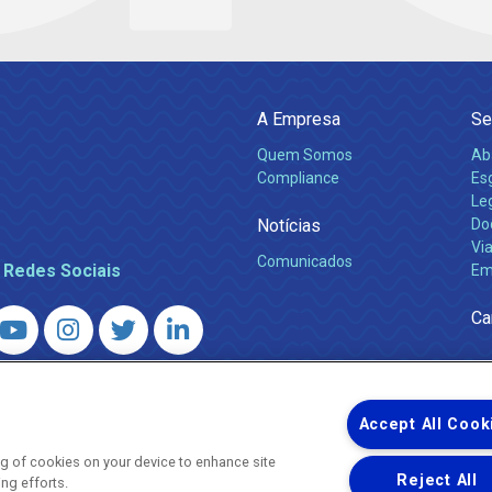
A Empresa
Se
Quem Somos
Ab
Compliance
Es
Leg
Notícias
Do
Via
Comunicados
 Redes Sociais
Em
Ca
 – Agência Reguladora de Energia e Saneamento do Estado do Rio d
WhatsApp) ·
ouvidoria@agenersa.rj.gov.br
/
ouvidoria.agenersa@gmail.
Accept All Cook
ing of cookies on your device to enhance site
Reject All
ing efforts.