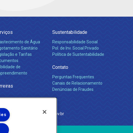
rviços
Sustentabilidade
astecimento de Água
Responsabilidade Social
gotamento Sanitário
Pol. de Inv. Social Privado
islação e Tarifas
Política de Sustentabilidade
cumentos
bilidade de
Contato
preendimento
Perguntas Frequentes
Canais de Relacionamento
rreiras
Denúncias de Fraudes
e Janeiro
com
·
http://www.agenersa.rj.gov.br
ies