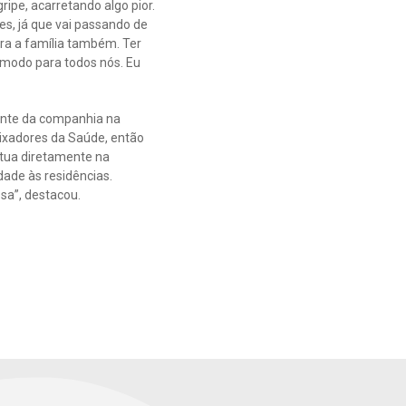
ipe, acarretando algo pior.
, já que vai passando de
ra a família também. Ter
ômodo para todos nós. Eu
ente da companhia na
ixadores da Saúde, então
atua diretamente na
dade às residências.
a”, destacou.