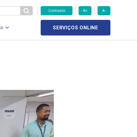
Contraste
A+
A-
SERVIÇOS ONLINE
to