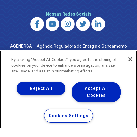
Nossas Redes Sociais
AGENERSA – Agência Reguladora de Energia e Saneamento
do Estado do Rio de Janeiro
0800 024 9040 · (21) 2332-6457 (WhatsApp) ·
By clicking “Accept All Cookies”, you agree to the storing of
ouvidoria@agenersa.rj.gov.br
/
ouvidoria.agenersa@gmail.com
cookies on your device to enhance site navigation, analyze
·
http://www.agenersa.rj.gov.br
site usage, and assist in our marketing efforts.
Reject All
Accept All
Cookies
Uma empresa
Copyright ® 2026 - Todos os Direitos Reservados.
Termos Gerais de Uso de Sites e Aplicativos
Cookies Settings
Política de Privacidade e Proteção de Dados