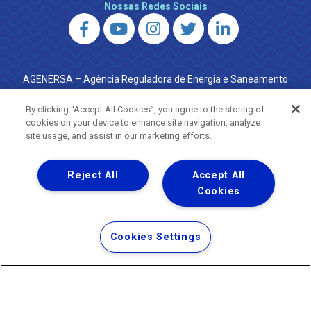
Nossas Redes Sociais
AGENERSA – Agência Reguladora de Energia e Saneamento
do Estado do Rio de Janeiro
0800 024 9040 · (21) 2332-6457 (WhatsApp) ·
By clicking “Accept All Cookies”, you agree to the storing of
ouvidoria@agenersa.rj.gov.br
/
ouvidoria.agenersa@gmail.com
cookies on your device to enhance site navigation, analyze
·
http://www.agenersa.rj.gov.br
site usage, and assist in our marketing efforts.
Reject All
Accept All
Cookies
Uma empresa
Copyright ® 2026 - Todos os Direitos Reservados.
Termos Gerais de Uso de Sites e Aplicativos
Cookies Settings
Política de Privacidade e Proteção de Dados