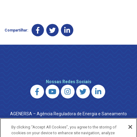
Compartilhar:
Nossas Redes Sociais
AGENERSA – Agência Reguladora de Energia e Saneamento
do Estado do Rio de Janeiro
0800 024 9040 · (21) 2332-6457 (WhatsApp) ·
By clicking “Accept All Cookies”, you agree to the storing of
ouvidoria@agenersa.rj.gov.br
/
ouvidoria.agenersa@gmail.com
cookies on your device to enhance site navigation, analyze