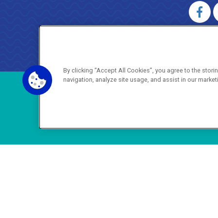
AGENERSA
0800 024 9040 · (21) 2332-6457 (
By clicking “Accept All Cookies”, you agree to the stor
navigation, analyze site usage, and assist in our market