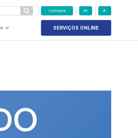
Contraste
A+
A-
SERVIÇOS ONLINE
to