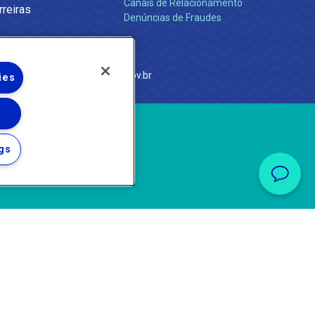
Canais de Relacionamento
rreiras
Denúncias de Fraudes
e Janeiro
com
·
http://www.agenersa.rj.gov.br
ies
gs