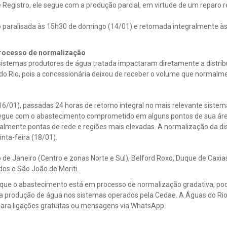
e Registro, ele segue com a produção parcial, em virtude de um reparo 
paralisada às 15h30 de domingo (14/01) e retomada integralmente às
processo de normalização
 sistemas produtores de água tratada impactaram diretamente a distrib
do Rio, pois a concessionária deixou de receber o volume que normalm
(16/01), passadas 24 horas de retorno integral no mais relevante sistem
egue com o abastecimento comprometido em alguns pontos de sua área
almente pontas de rede e regiões mais elevadas. A normalização da dis
inta-feira (18/01).
 de Janeiro (Centro e zonas Norte e Sul), Belford Roxo, Duque de Caxias,
os e São João de Meriti.
 que o abastecimento está em processo de normalização gradativa, pod
da produção de água nos sistemas operados pela Cedae. A Águas do Rio
 para ligações gratuitas ou mensagens via WhatsApp.