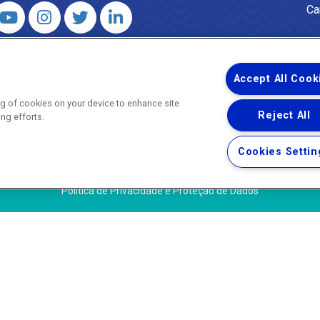
Ca
 – Agência Reguladora de Energia e Saneamento do Estado do Rio d
WhatsApp) ·
ouvidoria@agenersa.rj.gov.br
/
ouvidoria.agenersa@gmail.
Accept All Cook
ing of cookies on your device to enhance site
Reject All
ing efforts.
Uma empresa
Copyright ® 2026 - Todos os Direitos Reservados.
Cookies Settin
Termos Gerais de Uso de Sites e Aplicativos
Política de Privacidade e Proteção de Dados