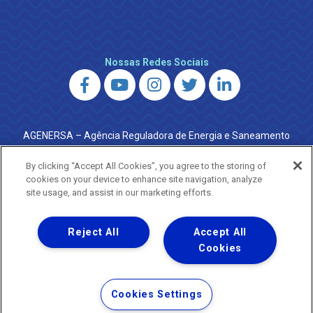
Nossas Redes Sociais
AGENERSA – Agência Reguladora de Energia e Saneamento
do Estado do Rio de Janeiro
0800 024 9040 · (21) 2332-6457 (WhatsApp) ·
By clicking “Accept All Cookies”, you agree to the storing of
ouvidoria@agenersa.rj.gov.br
/
ouvidoria.agenersa@gmail.com
cookies on your device to enhance site navigation, analyze
·
http://www.agenersa.rj.gov.br
site usage, and assist in our marketing efforts.
Reject All
Accept All
Cookies
Uma empresa
Copyright ® 2026 - Todos os Direitos Reservados.
Termos Gerais de Uso de Sites e Aplicativos
Cookies Settings
Política de Privacidade e Proteção de Dados