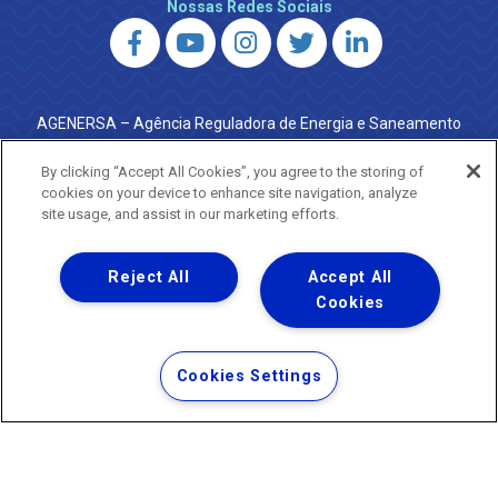
Nossas Redes Sociais
AGENERSA – Agência Reguladora de Energia e Saneamento
do Estado do Rio de Janeiro
0800 024 9040 · (21) 2332-6457 (WhatsApp) ·
By clicking “Accept All Cookies”, you agree to the storing of
ouvidoria@agenersa.rj.gov.br
/
ouvidoria.agenersa@gmail.com
cookies on your device to enhance site navigation, analyze
·
http://www.agenersa.rj.gov.br
site usage, and assist in our marketing efforts.
Reject All
Accept All
Cookies
Uma empresa
Copyright ® 2026 - Todos os Direitos Reservados.
Termos Gerais de Uso de Sites e Aplicativos
Cookies Settings
Política de Privacidade e Proteção de Dados