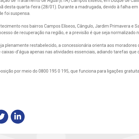
tação de Tratamento de Água (ETA) Campos Elíseos, em Duque de Caxi
hã desta quarta-feira (28/01). Durante a madrugada, devido à falha e
e foi suspensa.
stecimento nos bairros Campos Elíseos, Cângulo, Jardim Primavera e S
cesso de recuperação na região, e a previsão é que seja normalizado 
ja plenamente restabelecido, a concessionária orienta aos moradores
 caixas-d’água apenas nas atividades essenciais, adiando tarefas q
osição por meio do 0800 195 0 195, que funciona para ligações gratui