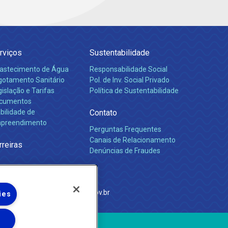
rviços
Sustentabilidade
astecimento de Água
Responsabilidade Social
gotamento Sanitário
Pol. de Inv. Social Privado
islação e Tarifas
Política de Sustentabilidade
cumentos
bilidade de
Contato
preendimento
Perguntas Frequentes
Canais de Relacionamento
rreiras
Denúncias de Fraudes
e Janeiro
com
·
http://www.agenersa.rj.gov.br
ies