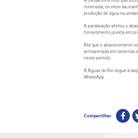
A Cedae informou que a Es
retomada, no início da man
produção de água na unidad
A paralisação afetou o aba
fornecimento já está em pro
Até que o abastecimento se
armazenada em cisternas e
neste período.
A Águas do Rio segue à disp
WhatsApp.
Compartilhar: