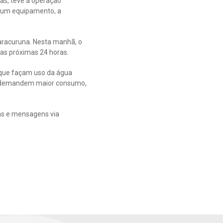
as, teve a operação
m um equipamento, a
aracuruna. Nesta manhã, o
nas próximas 24 horas.
 que façam uso da água
ue demandem maior consumo,
tas e mensagens via