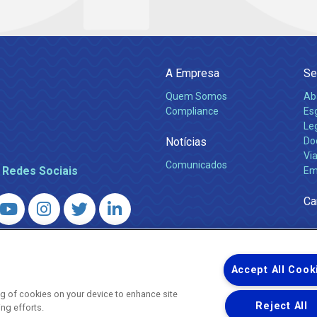
A Empresa
Se
Quem Somos
Ab
Compliance
Es
Leg
Notícias
Do
Via
Comunicados
 Redes Sociais
Em
Ca
 – Agência Reguladora de Energia e Saneamento do Estado do Rio d
WhatsApp) ·
ouvidoria@agenersa.rj.gov.br
/
ouvidoria.agenersa@gmail.
Accept All Cook
ing of cookies on your device to enhance site
Reject All
ing efforts.