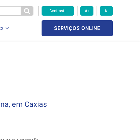
Contraste
A+
A-
SERVIÇOS ONLINE
to
una, em Caxias